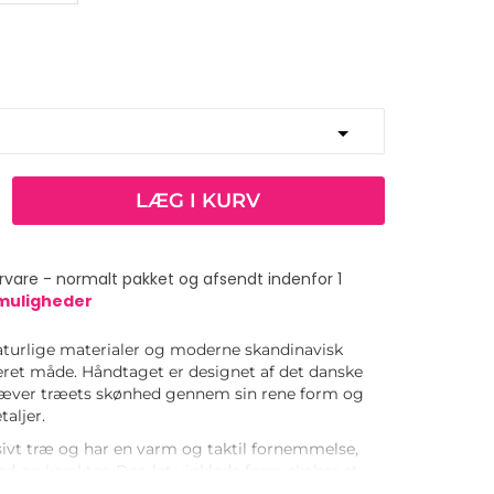
LÆG I KURV
vare - normalt pakket og afsendt indenfor 1
smuligheder
turlige materialer og moderne skandinavisk
neret måde. Håndtaget er designet af det danske
æver træets skønhed gennem sin rene form og
aljer.
sivt træ og har en varm og taktil fornemmelse,
ed og karakter. Den let vinklede form skaber et
med at grebet får et let og næsten svævende