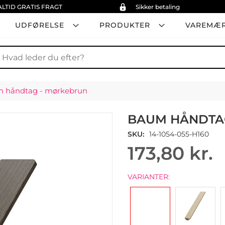
ALTID GRATIS FRAGT
Sikker betaling
UDFØRELSE
PRODUKTER
VAREMÆ
øg
 håndtag - mørkebrun
BAUM HÅNDTA
SKU
14-1054-055-H160
173,80 kr.
VARIANTER: