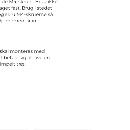
de M4-skruer. Brug ikke
get fast. Brug i stedet
og skru M4-skruerne så
 højt moment kan
r skal monteres med
 betale sig at lave en
impelt træ.