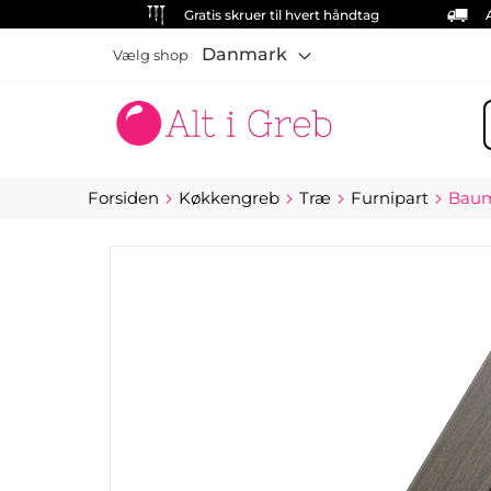
Gratis skruer til hvert håndtag
Danmark
Vælg shop
S
Forsiden
Køkkengreb
Træ
Furnipart
Baum
Gå
til
slutningen
af
billedgalleriet