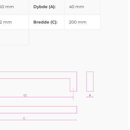
160 mm
Dybde (A):
40 mm
22 mm
Bredde (C):
200 mm