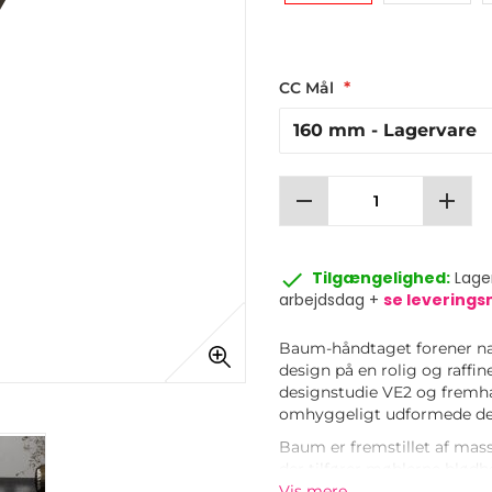
CC Mål
remove
add
done
Tilgængelighed:
Lager
arbejdsdag +
se levering
Baum-håndtaget forener na
design på en rolig og raffi
designstudie VE2 og fremh
omhyggeligt udformede det
Baum er fremstillet af mas
der tilfører møblerne blødh
behageligt greb, samtidig 
Vis mere