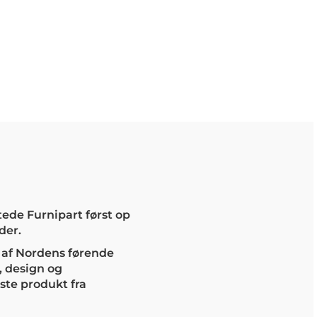
rtede Furnipart først op
der.
n af Nordens førende
, design og
ste produkt fra