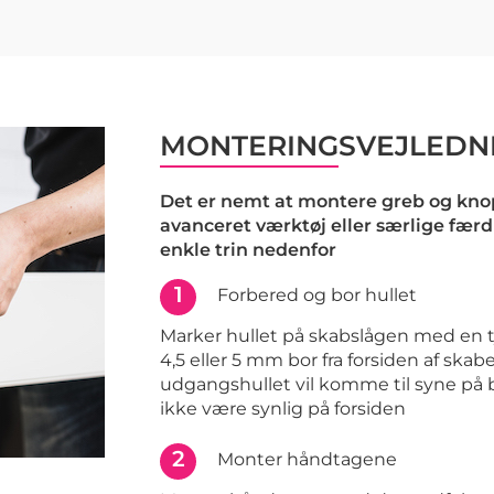
MONTERINGSVEJLEDN
Det er nemt at montere greb og knop
avanceret værktøj eller særlige færd
enkle trin nedenfor
1
Forbered og bor hullet
Marker hullet på skabslågen med en t
4,5 eller 5 mm bor fra forsiden af skabe
udgangshullet vil komme til syne på 
ikke være synlig på forsiden
2
Monter håndtagene