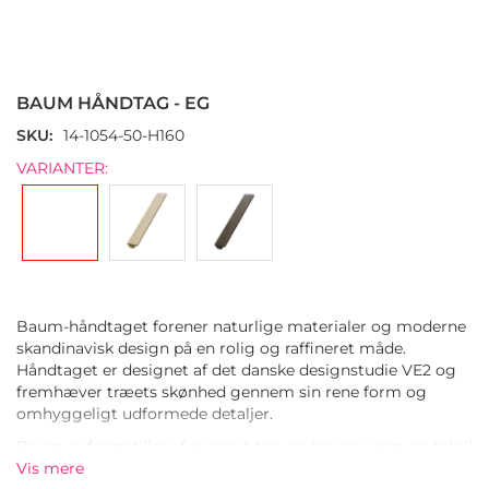
Gå
til
starten
BAUM HÅNDTAG - EG
af
billedgalleriet
SKU
14-1054-50-H160
VARIANTER:
Baum-håndtaget forener naturlige materialer og moderne
skandinavisk design på en rolig og raffineret måde.
Håndtaget er designet af det danske designstudie VE2 og
fremhæver træets skønhed gennem sin rene form og
omhyggeligt udformede detaljer.
Baum er fremstillet af massivt træ og har en varm og taktil
fornemmelse, der giver møblerne blødhed og karakter. Den
Vis mere