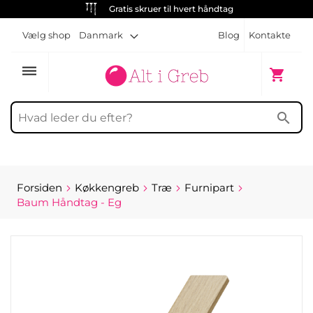
Gratis skruer til hvert håndtag
Vælg shop
Danmark
Blog
Kontakte
dehaze
Min indk
shopping_cart
search
Forsiden
Køkkengreb
Træ
Furnipart
Baum Håndtag - Eg
Gå
til
slutningen
af
billedgalleriet