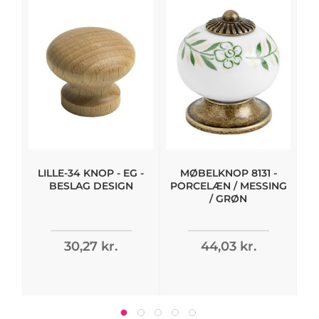
LILLE-34 KNOP - EG -
MØBELKNOP 8131 -
T
BESLAG DESIGN
PORCELÆN / MESSING
/ GRØN
30,27 kr.
44,03 kr.