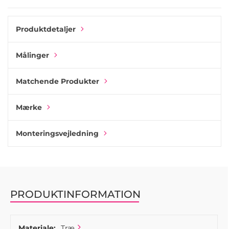
unikt designudtryk. Selv om ståldetaljen ligner en
frontskrue, monteres grebet fra indersiden af skabet eller
skuffen med en standard M4-skrue, hvilket gør
Produktdetaljer
frontdetaljen rent dekorativ.
Nola fås i farverne nordisk eg, klar lakeret eg og mørkebrun
Målinger
eg og passer smukt ind i både lyst og mørkt interiør.
Kombinationen af træ og rustfrit stål gør den velegnet til
moderne køkkener, garderobeskabe, badeværelsesmøbler,
Matchende Produkter
skænke og skuffer.
Det kompakte design fungerer perfekt på mindre
Mærke
skabslåger og skuffer, enten alene eller kombineret med
matchende træhåndtag for et mere komplet interiør.
Monteringsvejledning
En tidløs træknop, der kombinerer naturlige materialer
med moderne skandinavisk design.
PRODUKTINFORMATION
Materiale:
Træ