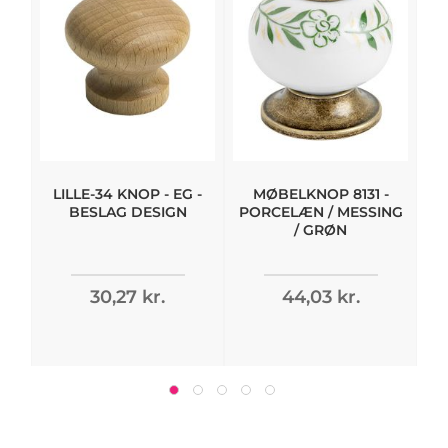
LILLE-34 KNOP - EG -
MØBELKNOP 8131 -
T
BESLAG DESIGN
PORCELÆN / MESSING
/ GRØN
30,27 kr.
44,03 kr.