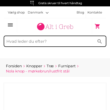
Gratis skruer til hvert håndtag
Vælg shop
Danmark
Blog
Kontakte
dehaze
Min indk
shopping_cart
search
Forsiden
Knopper
Træ
Furnipart
Nola knop - mørkebrun/rustfrit stål
Gå
til
slutningen
af
billedgalleriet