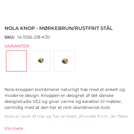
Gå
til
starten
NOLA KNOP - MØRKEBRUN/RUSTFRIT STÅL
af
billedgalleriet
SKU
14-1056-218-K30
VARIANTER:
Nola-knoppen kombinerer naturligt træ med et enkelt og
moderne design. Knoppen er designet af det danske
designstudie VE2 og giver varme og karakter til møbler,
samtidig med at den har et rent skandinavisk look.
Nola er lavet af træ og har en blød, afrundet form, der føles
behagelig at bruge. Den synlige detalje i silkepoleret
rustfrit stål på forsiden giver en moderne kontrast og et
Vis mere