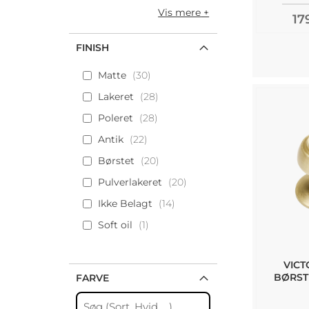
Vis mere
17
FINISH
Matte
30
Lakeret
28
Poleret
28
Antik
22
Børstet
20
Pulverlakeret
20
Ikke Belagt
14
Soft oil
1
VICT
BØRST
FARVE