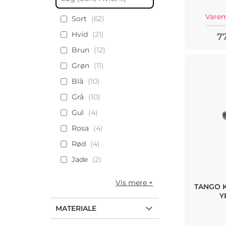
Vare
Sort
62
Hvid
21
77
Brun
12
Grøn
11
Blå
10
Grå
10
Gul
4
Rosa
4
Rød
4
Jade
2
Vis mere
TANGO 
Y
MATERIALE