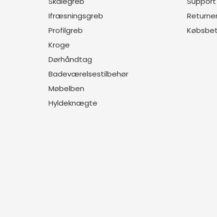
Skålegreb
Support
Ifræsningsgreb
Returner
Profilgreb
Købsbet
Kroge
Dørhåndtag
Badeværelsestilbehør
Møbelben
Hyldeknægte