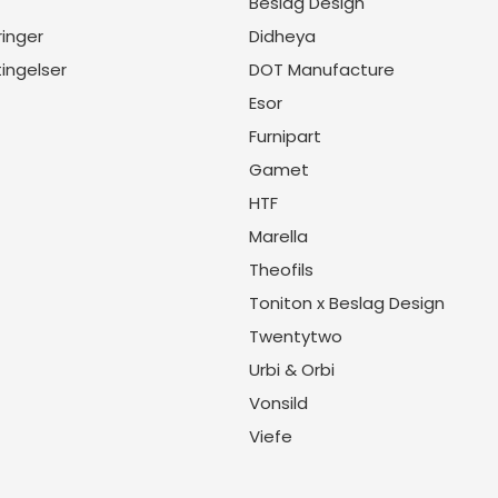
Beslag Design
inger
Didheya
ingelser
DOT Manufacture
Esor
Furnipart
Gamet
HTF
Marella
Theofils
Toniton x Beslag Design
Twentytwo
Urbi & Orbi
Vonsild
Viefe