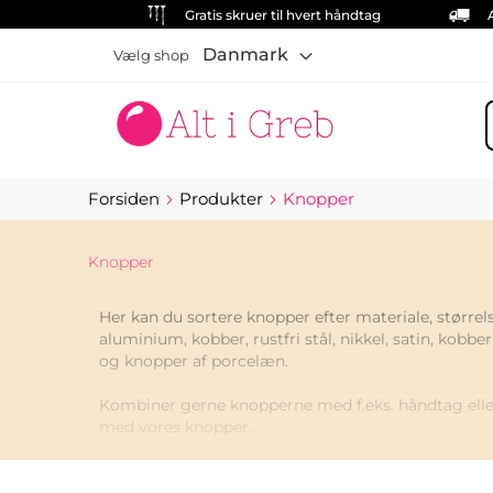
Gratis skruer til hvert håndtag
Danmark
Vælg shop
S
Forsiden
Produkter
Knopper
Knopper
Her kan du sortere knopper efter materiale, størrel
aluminium, kobber, rustfri stål, nikkel, satin, kobbe
og knopper af porcelæn.
Kombiner gerne knopperne med f.eks. håndtag eller 
med vores knopper.