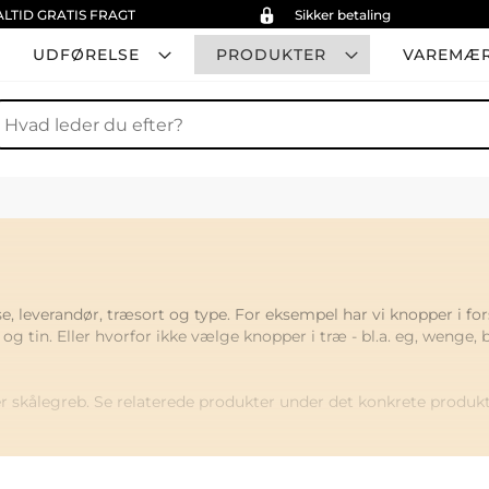
ALTID GRATIS FRAGT
Sikker betaling
UDFØRELSE
PRODUKTER
VAREMÆ
øg
se, leverandør, træsort og type. For eksempel har vi knopper i fo
r og tin. Eller hvorfor ikke vælge knopper i træ - bl.a. eg, wenge, 
skålegreb. Se relaterede produkter under det konkrete produkt 