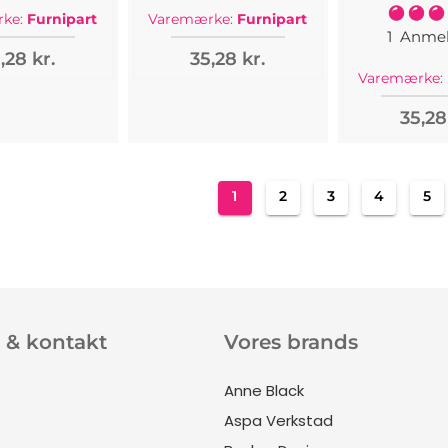
Bedømme
ke:
Furnipart
Varemærke:
Furnipart
1
Anmel
,28 kr.
35,28 kr.
Varemærke:
35,28
Side
Du læser i øjeblikket side
Side
Side
Side
Sid
1
2
3
4
5
 & kontakt
Vores brands
Anne Black
Aspa Verkstad