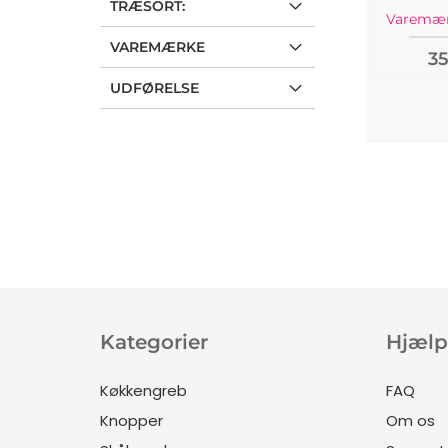
TRÆSORT:
Varemær
VAREMÆRKE
35
UDFØRELSE
Kategorier
Hjælp
Køkkengreb
FAQ
Knopper
Om os