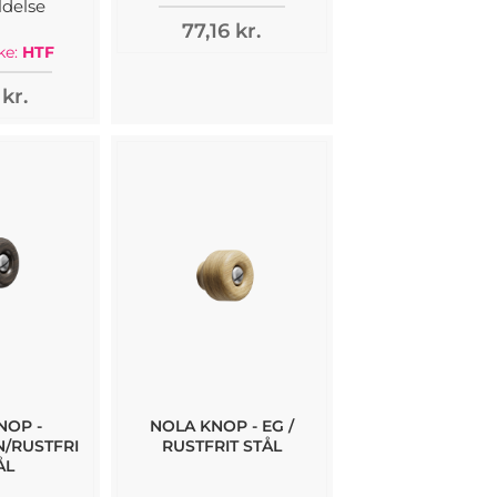
delse
77,16 kr.
e:
HTF
 kr.
NOP -
NOLA KNOP - EG /
/RUSTFRI
RUSTFRIT STÅL
ÅL