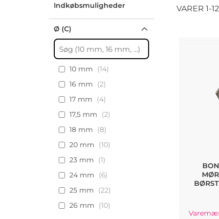
Indkøbsmuligheder
VARER
1
-
12
Ø (C)
10 mm
14
16 mm
2
17 mm
4
17,5 mm
2
18 mm
8
20 mm
10
23 mm
1
BON
MØR
24 mm
6
BØRST
25 mm
22
26 mm
10
Varemær