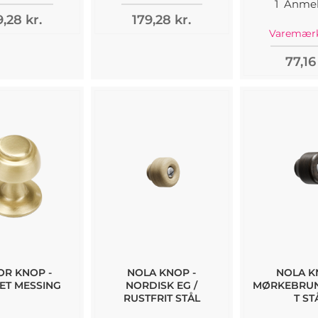
1
Anmel
9,28 kr.
179,28 kr.
Varemærk
77,16
OR KNOP -
NOLA KNOP -
NOLA K
ET MESSING
NORDISK EG /
MØRKEBRUN
RUSTFRIT STÅL
T ST