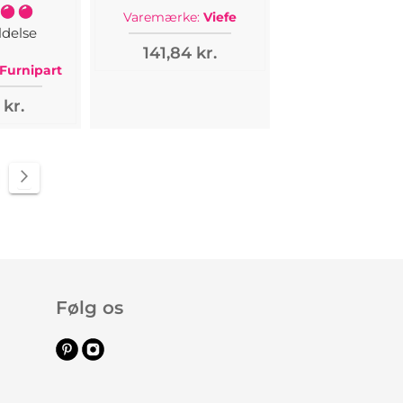
lse:
Varemærke:
Viefe
100%
delse
141,84 kr.
Furnipart
 kr.
e
Side
Videre
Følg os