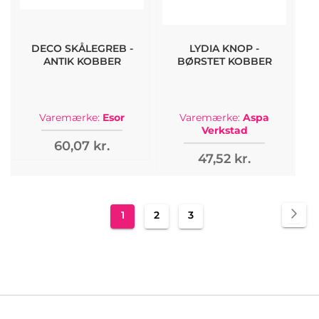
DECO SKÅLEGREB -
LYDIA KNOP -
ANTIK KOBBER
BØRSTET KOBBER
Varemærke:
Esor
Varemærke:
Aspa
Verkstad
60,07 kr.
47,52 kr.
Side
Sid
Vid
Du
Side
Side
1
2
3
læser
i
øjeblikket
side