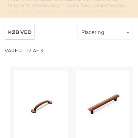
tilbehør til interiørdesign i denne finish. Skabshåndtag
og knoppar i kobberfinish kan være det, du har været på
udkig efter, og som vil gøre hele køkkenet eller
badeværelset interiør komplet!
KØB VED
Der er en bred vifte af forskellige kobberfinisher i vores
samling af kobberhåndtag. Vælg den stil af kobberfinish,
der tilfredsstiller dig mest.
VARER
1
-
12
AF
31
Poleret kobberfinish tilføjer mere eksklusivitet og
moderne smag. Møblergreb i den børstede kobberfinish
er blødere i fornemmelsen, men stadig et meget trendy
tilbehør til dine køkkenskabe og skuffer. For at opnå
mere interiør i landlig stil skal du vælge skabehåndtag
og skuffer i antikt kobber.