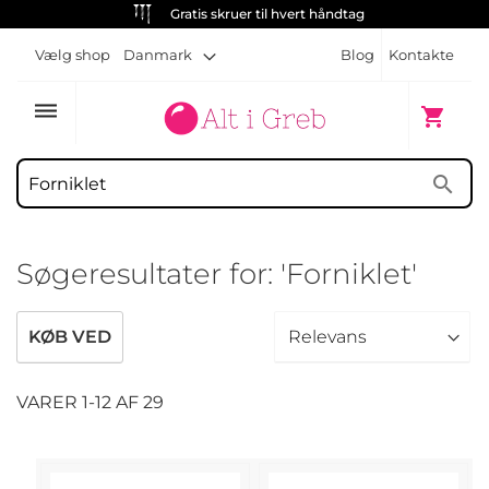
Gratis skruer til hvert håndtag
Vælg shop
Danmark
Blog
Kontakte
dehaze
Min indk
shopping_cart
search
Søgeresultater for: 'Forniklet'
KØB VED
VARER
1
-
12
AF
29