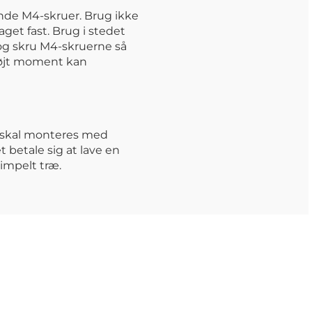
de M4-skruer. Brug ikke
get fast. Brug i stedet
og skru M4-skruerne så
 højt moment kan
r skal monteres med
 betale sig at lave en
impelt træ.