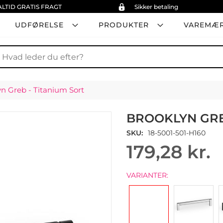
ALTID GRATIS FRAGT
Sikker betaling
UDFØRELSE
PRODUKTER
VAREMÆ
øg
n Greb - Titanium Sort
BROOKLYN GRE
SKU
18-5001-501-H160
179,28 kr.
VARIANTER: