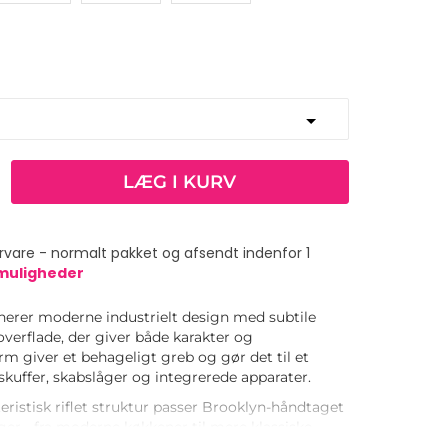
LÆG I KURV
vare - normalt pakket og afsendt indenfor 1
smuligheder
erer moderne industrielt design med subtile
overflade, der giver både karakter og
rm giver et behageligt greb og gør det til et
l skuffer, skabslåger og integrerede apparater.
eristisk riflet struktur passer Brooklyn-håndtaget
inger - fra moderne køkkener til mere klassiske
ant enkeltstående element, eller sæt det sammen