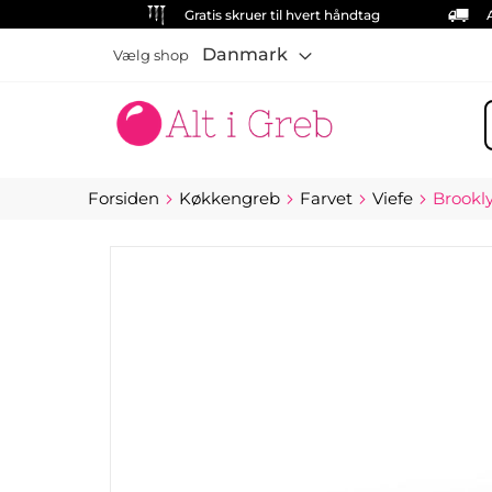
Gratis skruer til hvert håndtag
Danmark
Vælg shop
S
Forsiden
Køkkengreb
Farvet
Viefe
Brookly
Gå
til
slutningen
af
billedgalleriet