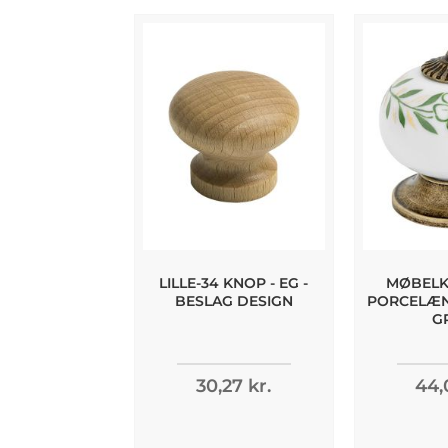
LILLE-34 KNOP - EG -
MØBELKN
BESLAG DESIGN
PORCELÆN 
G
30,27 kr.
44,