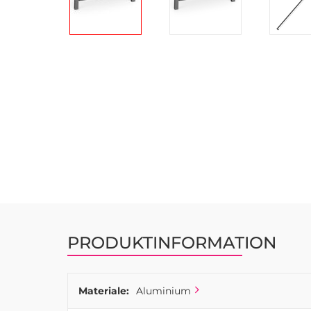
Gå
til
starten
af
billedgalleriet
PRODUKTINFORMATION
Materiale:
Aluminium