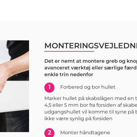
MONTERINGSVEJLEDN
Det er nemt at montere greb og knop
avanceret værktøj eller særlige færd
enkle trin nedenfor
1
Forbered og bor hullet
Marker hullet på skabslågen med en t
4,5 eller 5 mm bor fra forsiden af skabe
udgangshullet vil komme til syne på 
ikke være synlig på forsiden
2
Monter håndtagene