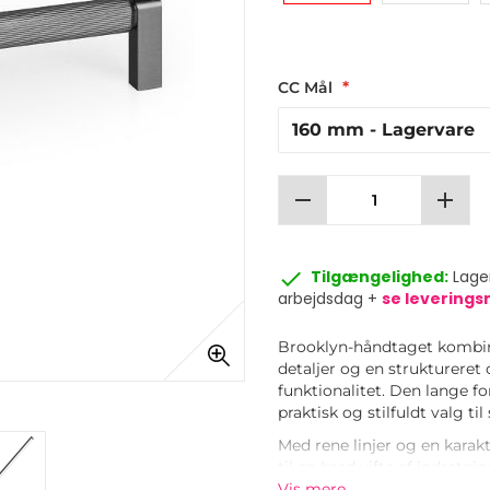
CC Mål
remove
add
done
Tilgængelighed:
Lager
arbejdsdag +
se levering
Brooklyn-håndtaget kombin
detaljer og en struktureret 
funktionalitet. Den lange fo
praktisk og stilfuldt valg ti
Med rene linjer og en karakt
til en bred vifte af indretn
rum. Brug det som et mark
Vis mere