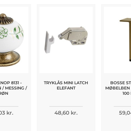
OP 8131 -
TRYKLÅS MINI LATCH
BOSSE ST
/ MESSING /
ELEFANT
MØBELBEN -
RØN
100
03 kr.
48,60 kr.
59,0