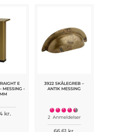
RAIGHT E
3922 SKÅLEGREB –
REV MØBE
 MESSING -
ANTIK MESSING
BØRSTET MES
 MM
- 235
Bedømmelse:
4 kr.
174,96
90%
2
Anmeldelser
66,61 kr.