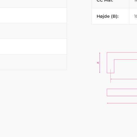
CC Mål:
Højde (B):