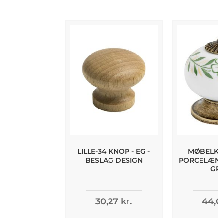
LILLE-34 KNOP - EG -
MØBELKN
BESLAG DESIGN
PORCELÆN 
G
30,27 kr.
44,