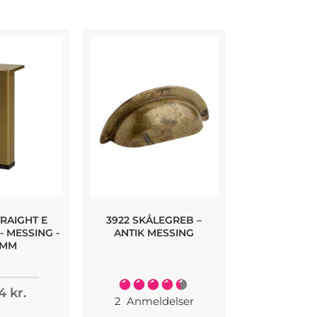
RAIGHT E
3922 SKÅLEGREB –
REV MØBE
 MESSING -
ANTIK MESSING
BØRSTET MES
 MM
- 235
Bedømmelse:
4 kr.
174,96
90%
2
Anmeldelser