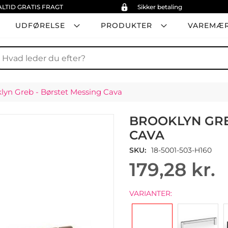
ALTID GRATIS FRAGT
Sikker betaling
UDFØRELSE
PRODUKTER
VAREMÆ
øg
lyn Greb - Børstet Messing Cava
BROOKLYN GRE
CAVA
SKU
18-5001-503-H160
179,28 kr.
VARIANTER: