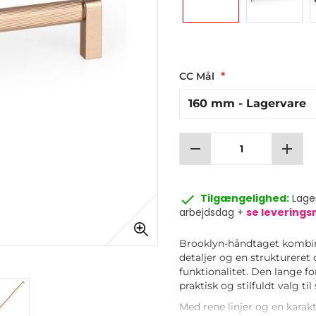
CC Mål
remove
add
done
Tilgængelighed:
Lager
arbejdsdag +
se levering
Brooklyn-håndtaget kombin
detaljer og en struktureret 
funktionalitet. Den lange fo
praktisk og stilfuldt valg ti
Med rene linjer og en karakt