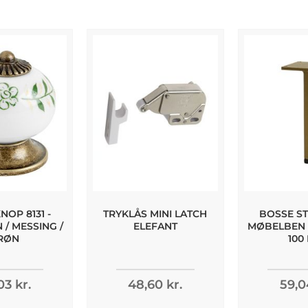
OP 8131 -
TRYKLÅS MINI LATCH
BOSSE ST
/ MESSING /
ELEFANT
MØBELBEN -
RØN
100
03 kr.
48,60 kr.
59,0