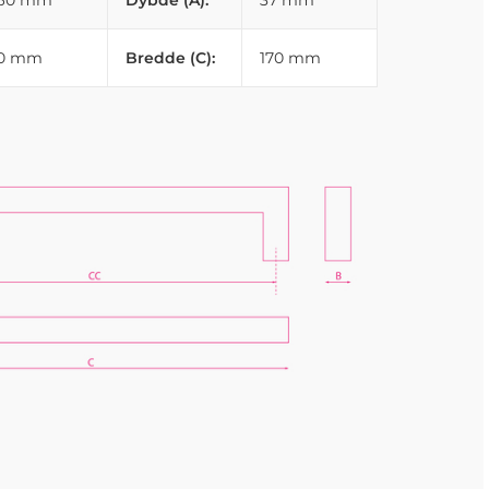
160 mm
Dybde (A):
37 mm
10 mm
Bredde (C):
170 mm