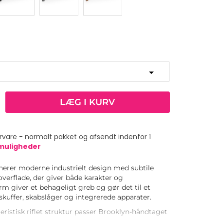
LÆG I KURV
vare - normalt pakket og afsendt indenfor 1
smuligheder
erer moderne industrielt design med subtile
overflade, der giver både karakter og
rm giver et behageligt greb og gør det til et
l skuffer, skabslåger og integrerede apparater.
eristisk riflet struktur passer Brooklyn-håndtaget