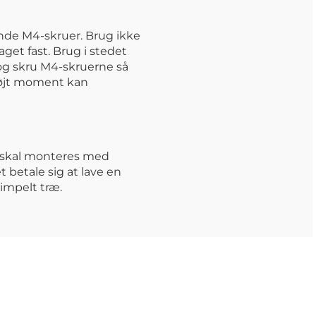
de M4-skruer. Brug ikke
get fast. Brug i stedet
og skru M4-skruerne så
 højt moment kan
r skal monteres med
 betale sig at lave en
impelt træ.