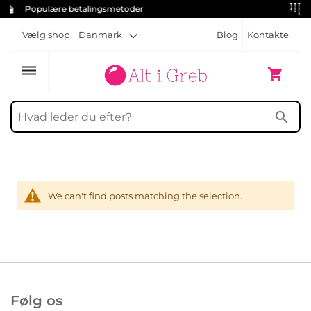
metoder
Gratis skruer til hvert hån
Vælg shop
Danmark
Blog
Kontakte
dehaze
Min indk
shopping_cart
search
We can't find posts matching the selection.
Følg os