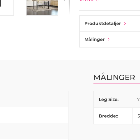
Brug passende skruer, hvis
ikke passer til de medfølge
Produktdetaljer
Målinger
MÅLINGER
Leg Size:
Bredde::