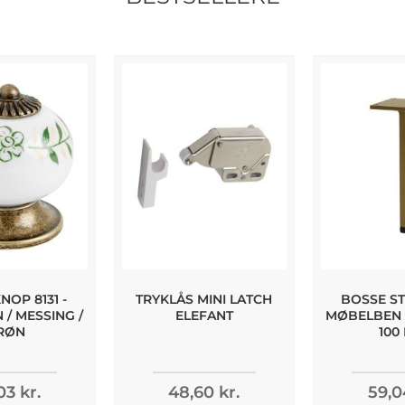
OP 8131 -
TRYKLÅS MINI LATCH
BOSSE ST
/ MESSING /
ELEFANT
MØBELBEN -
RØN
100
03 kr.
48,60 kr.
59,0