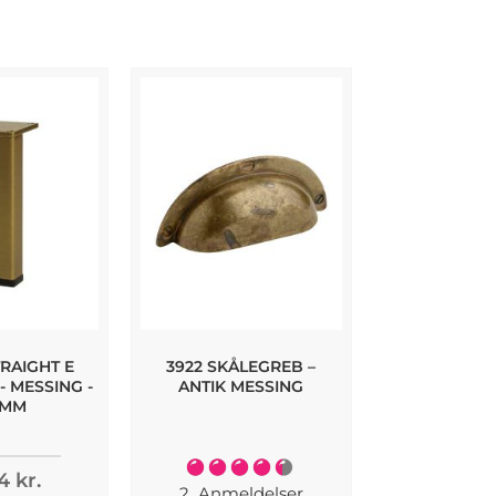
RAIGHT E
3922 SKÅLEGREB –
REV MØBE
 MESSING -
ANTIK MESSING
BØRSTET MES
 MM
- 235
Bedømmelse:
4 kr.
174,96
90%
2
Anmeldelser