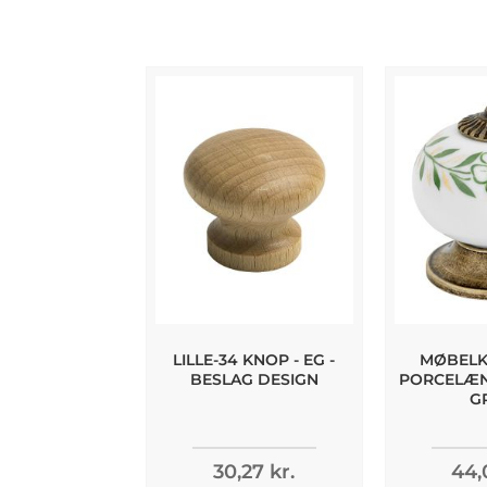
LILLE-34 KNOP - EG -
MØBELKN
BESLAG DESIGN
PORCELÆN 
G
30,27 kr.
44,