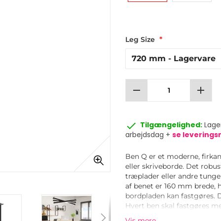
Leg Size
remove
add
done
Tilgængelighed:
Lager
arbejdsdag +
se levering
Ben Q er et moderne, firkan
eller skriveborde. Det robus
træplader eller andre tung
af benet er 160 mm brede, h
bordpladen kan fastgøres. D
Hvert ben skal fastgøres med
bordpladen. Hvert bordben 
Vis mere