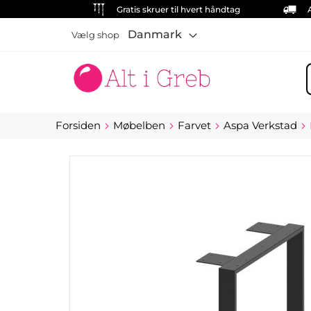
Gratis skruer til hvert håndtag
Danmark
Vælg shop
S
Forsiden
Møbelben
Farvet
Aspa Verkstad
Gå
til
slutningen
af
billedgalleriet