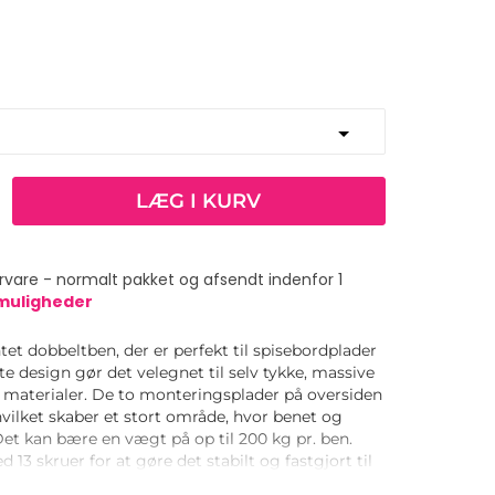
LÆG I KURV
vare - normalt pakket og afsendt indenfor 1
smuligheder
tet dobbeltben, der er perfekt til spisebordplader
te design gør det velegnet til selv tykke, massive
e materialer. De to monteringsplader på oversiden
vilket skaber et stort område, hvor benet og
et kan bære en vægt på op til 200 kg pr. ben.
 13 skruer for at gøre det stabilt og fastgjort til
leveres med skruer til 10-15 mm tykke bordplader.