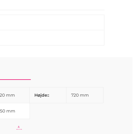
 du planlægger at bruge andre bordplader, der
nde skruer.
720 mm
Højde::
720 mm
550 mm