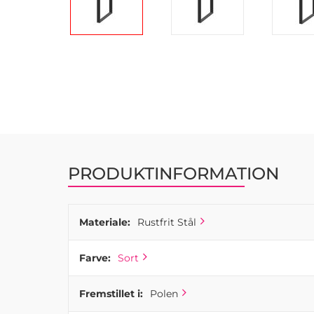
Gå
til
starten
af
billedgalleriet
PRODUKTINFORMATION
Materiale:
Rustfrit Stål
Farve:
Sort
Fremstillet i:
Polen