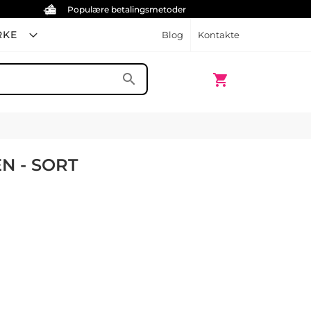
Populære betalingsmetoder
RKE
Blog
Kontakte
Min indkøbskurv
search
shopping_cart
N - SORT