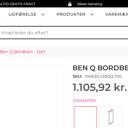
ALTID GRATIS FRAGT
Sikker betaling
UDFØRELSE
PRODUKTER
VAREMÆ
øg
Ben Q Bordben - Sort
BEN Q BORDBE
SKU
104630-L550Q-720
1.105,92 kr.
VARIANTER: