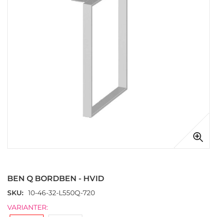
Gå
til
starten
BEN Q BORDBEN - HVID
af
billedgalleriet
SKU
10-46-32-L550Q-720
VARIANTER: