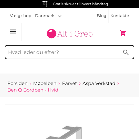
Gratis skruer til hvert håndtag
Vælg shop
Danmark
Blog
Kontakte
dehaze
Min indk
shopping_cart
search
Forsiden
Møbelben
Farvet
Aspa Verkstad
Ben Q Bordben - Hvid
Gå
til
slutningen
af
billedgalleriet