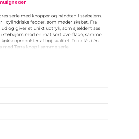
smuligheder
vores serie med knopper og håndtag i støbejern.
 i cylindriske fødder, som møder skabet. Fra
 ud og giver et unikt udtryk, som sjældent ses
t i støbejern med en mat sort overflade, samme
køkkenprodukter af høj kvalitet. Terra fås i én
s med Terra knop i samme serie.