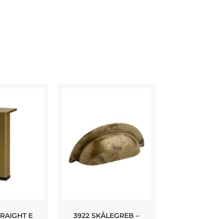
RAIGHT E
3922 SKÅLEGREB –
REV MØBE