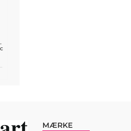
-
CC
MÆRKE