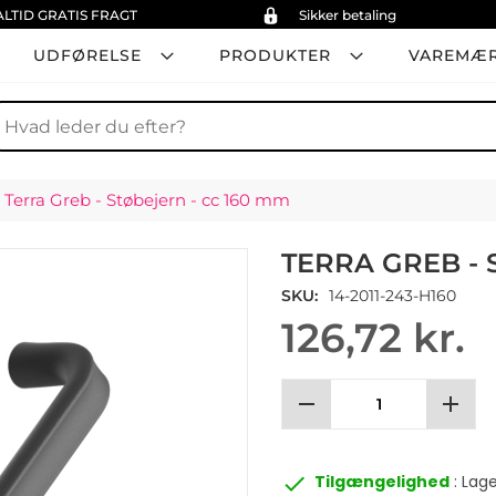
ALTID GRATIS FRAGT
Sikker betaling
UDFØRELSE
PRODUKTER
VAREMÆ
øg
Terra Greb - Støbejern - cc 160 mm
TERRA GREB - 
SKU
14-2011-243-H160
126,72 kr.
remove
add
done
Tilgængelighed
: Lag