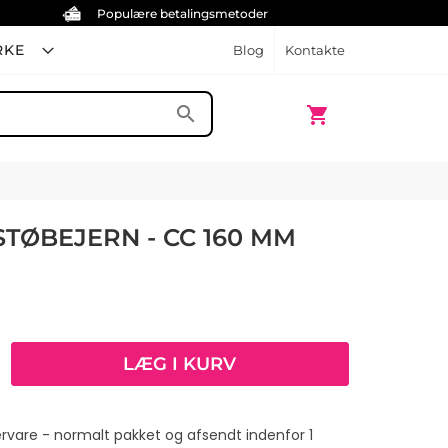
Populære betalingsmetoder
RKE
Blog
Kontakte
Min indkøbskurv
search
shopping_cart
STØBEJERN - CC 160 MM
LÆG I KURV
ervare - normalt pakket og afsendt indenfor 1