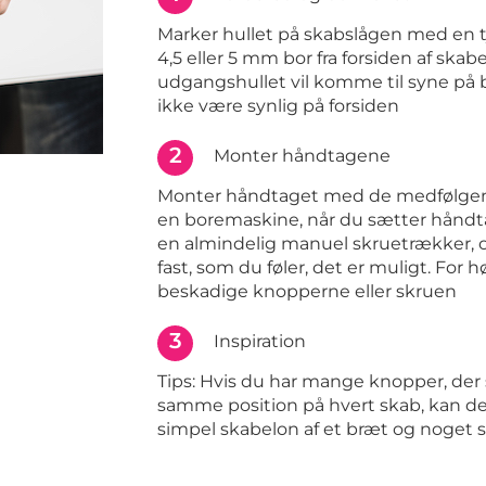
Marker hullet på skabslågen med en t
4,5 eller 5 mm bor fra forsiden af skabe
udgangshullet vil komme til syne på 
ikke være synlig på forsiden
2
Monter håndtagene
Monter håndtaget med de medfølgen
en boremaskine, når du sætter håndta
en almindelig manuel skruetrækker, 
fast, som du føler, det er muligt. For
beskadige knopperne eller skruen
3
Inspiration
Tips: Hvis du har mange knopper, de
samme position på hvert skab, kan det
simpel skabelon af et bræt og noget s