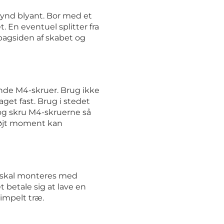
ynd blyant. Bor med et
t. En eventuel splitter fra
bagsiden af skabet og
de M4-skruer. Brug ikke
get fast. Brug i stedet
og skru M4-skruerne så
 højt moment kan
r skal monteres med
 betale sig at lave en
impelt træ.