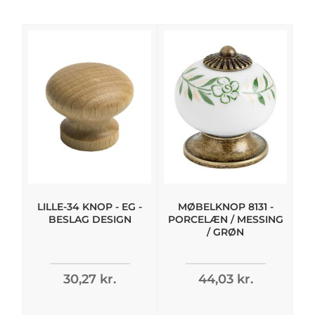
LILLE-34 KNOP - EG -
MØBELKNOP 8131 -
T
BESLAG DESIGN
PORCELÆN / MESSING
/ GRØN
30,27 kr.
44,03 kr.