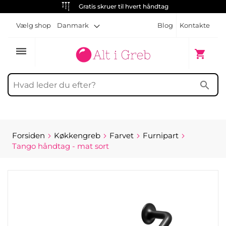
Gratis skruer til hvert håndtag
Vælg shop
Danmark
Blog
Kontakte
dehaze
Min indk
shopping_cart
search
Forsiden
Køkkengreb
Farvet
Furnipart
Tango håndtag - mat sort
Gå
til
slutningen
af
billedgalleriet