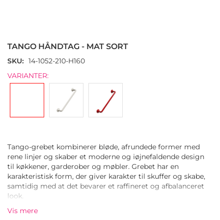
Gå
til
starten
TANGO HÅNDTAG - MAT SORT
af
billedgalleriet
SKU
14-1052-210-H160
VARIANTER:
Tango-grebet kombinerer bløde, afrundede former med
rene linjer og skaber et moderne og iøjnefaldende design
til køkkener, garderober og møbler. Grebet har en
karakteristisk form, der giver karakter til skuffer og skabe,
samtidig med at det bevarer et raffineret og afbalanceret
look.
De bløde kurver giver håndtaget et behageligt greb, og
Vis mere