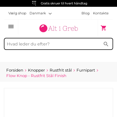
Gratis skruer til hvert håndtag
Vælg shop
Danmark
Blog
Kontakte
dehaze
Min indk
shopping_cart
search
Forsiden
Knopper
Rustfrit stål
Furnipart
Flow Knop - Rustfrit Stål Finish
Gå
til
slutningen
af
billedgalleriet