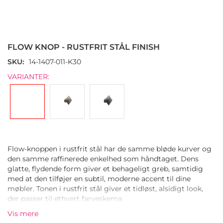
Gå
til
starten
FLOW KNOP - RUSTFRIT STÅL FINISH
af
billedgalleriet
SKU
14-1407-011-K30
VARIANTER:
Flow-knoppen i rustfrit stål har de samme bløde kurver og
den samme raffinerede enkelhed som håndtaget. Dens
glatte, flydende form giver et behageligt greb, samtidig
med at den tilføjer en subtil, moderne accent til dine
møbler. Tonen i rustfrit stål giver et tidløst, alsidigt look,
der passer til ethvert farveskema.
Vis mere
Knoppen er fremstillet af zinklegering og kombinerer