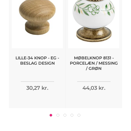
LILLE-34 KNOP - EG -
MØBELKNOP 8131 -
T
BESLAG DESIGN
PORCELÆN / MESSING
/ GRØN
30,27 kr.
44,03 kr.